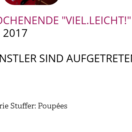
OCHENENDE "
VIEL.LEICHT!
"
I 2017
NSTLER SIND AUFGETRETE
ie Stuffer: Poupées