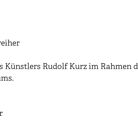
weiher
s Künstlers Rudolf Kurz im Rahmen d
ums.
r