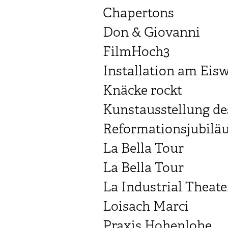
Chapertons
Don & Giovanni
FilmHoch3
Installation am Eis
Knäcke rockt
Kunstausstellung de
Reformationsjubilä
La Bella Tour
La Bella Tour
La Industrial Theate
Loisach Marci
Praxis Hohenlohe