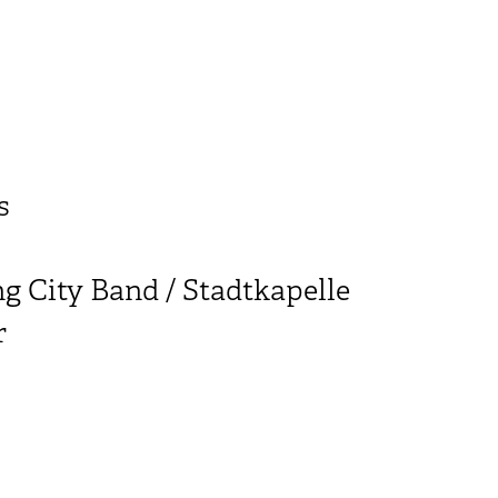
s
 City Band / Stadtkapelle
r