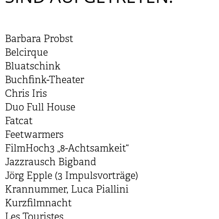
Barbara Probst
Belcirque
Bluatschink
Buchfink-Theater
Chris Iris
Duo Full House
Fatcat
Feetwarmers
FilmHoch3 „8-Achtsamkeit“
Jazzrausch Bigband
Jörg Epple (3 Impulsvorträge)
Krannummer, Luca Piallini
Kurzfilmnacht
Les Touristes